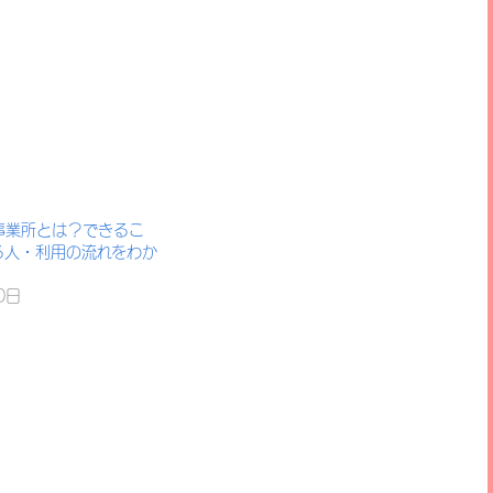
事業所とは？できるこ
る人・利用の流れをわか
0日