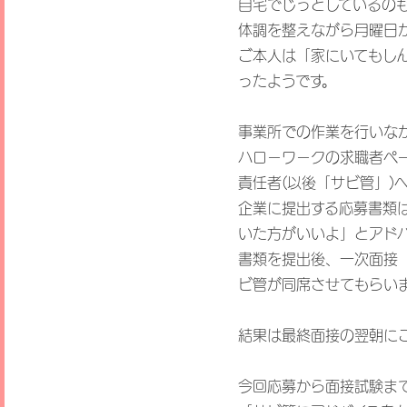
自宅でじっとしているの
体調を整えながら月曜日か
ご本人は「家にいてもし
ったようです。
事業所での作業を行いな
ハローワークの求職者ペ
責任者(以後「サビ管」)
企業に提出する応募書類
いた方がいいよ」とアド
書類を提出後、一次面接（
ビ管が同席させてもらい
結果は最終面接の翌朝にご
今回応募から面接試験ま