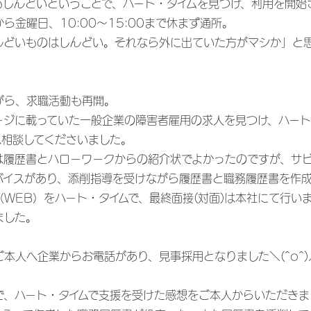
もしんどいということで、ハート・タイムを見つけ、利用を開始
ら金曜日、10:00～15:00まで休まず通所。
んどいものはしんどい。それなら外に出ていた方がマシか」と
がら、求職活動も再開。
ージに載っていた一般企業の障害者雇用の求人を見つけ、ハート
へ相談してくださいました。
は履歴書とハローワークからの紹介状でよかったのですが、サ
バイスがあり、添削指導を受けながら履歴書と職務履歴書を作
WEB）をハート・タイムで、最終面接(対面)は本社にて行い
ました。
本人へ企業からお電話があり、見事採用となりました＼(^o^)
で、ハート・タイムで支援を受けた感想をご本人からいただきま