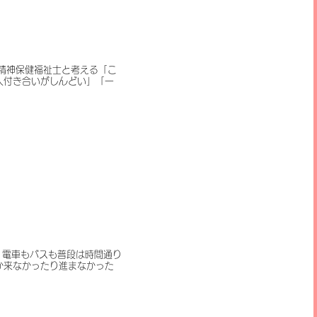
精神保健福祉士と考える「こ
人付き合いがしんどい」「一
。電車もバスも普段は時間通り
か来なかったり進まなかった