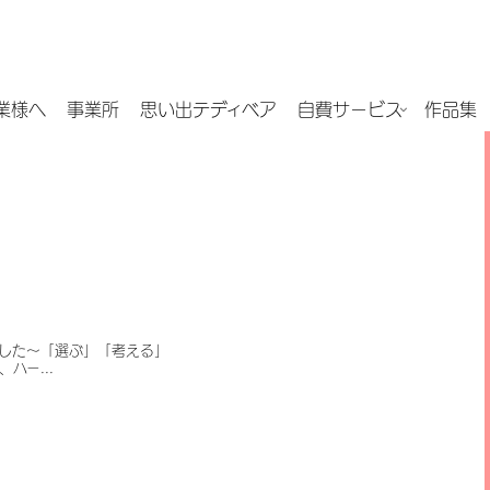
業様へ
事業所
思い出テディベア
自費サービス
作品集
した～「選ぶ」「考える」
ハー...