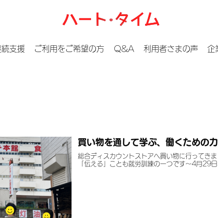
継続支援
ご利用をご希望の方
Q&A
利用者さまの声
企
買い物を通して学ぶ、働くための力
総合ディスカウントストアへ買い物に行ってきま
「伝える」ことも就労訓練の一つです～4月29日、