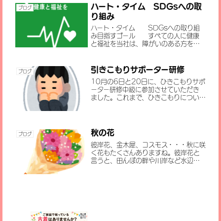
なるため、うつ熱や局所の冷えな...
ハート・タイム SDGsへの取
ブログ
り組み
ハート・タイム SDGsへの取り組
み目指すゴール すべての人に健康
と福祉を当社は、障がいのある方を通
じ、老若男女世代を超えた心の健康に
なる地域づくりの参加、活動を行って
まいります。目指すゴールと自社の活動
引きこもりサポーター研修
ブログ
の関係 市役所や民間企業などが行...
10月の6日と20日に、ひきこもりサポ
ーター研修中級に参加させていただき
ました。これまで、ひきこもりについ
て、自分の中で漠然と、～ひきこもりと
は家から出られなくなっている方の事
～と思っていたのですが、ひきこもりに
もちゃんと定義があることを今...
秋の花
ブログ
彼岸花、金木犀、コスモス・・・秋に咲
く花もたくさんありますね。彼岸花と
言うと、田んぼの畔や川岸など水辺の
近くやのどかなところに咲いているイ
メージですが、通勤の途中、変わったと
ころに咲いている彼岸花を見つけまし
た。それは、倉庫と塀の間のところ...