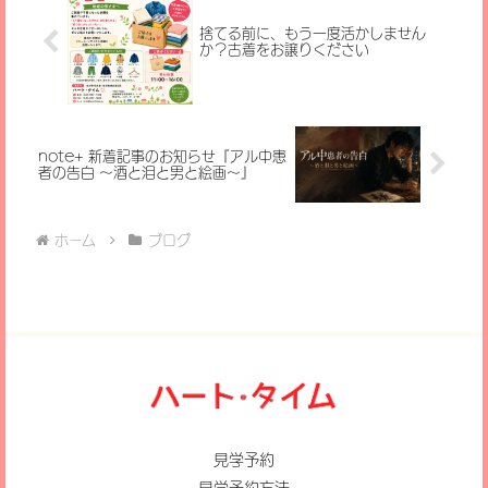
捨てる前に、もう一度活かしません
か？古着をお譲りください
note+ 新着記事のお知らせ『アル中患
者の告白 ～酒と泪と男と絵画～』
ホーム
ブログ
見学予約