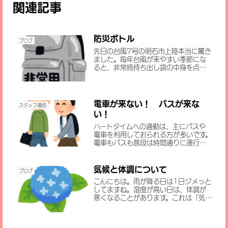
関連記事
防災ボトル
ブログ
先日の台風7号の明石市上陸本当に驚き
ました。毎年台風が来やすい季節にな
ると、非常時持ち出し袋の中身を点検
したりしますよね。中身はいつも代わ
り映えせず、毎年追加してあれもこれも
詰め込もうとしがちです。そんな時、ふ
と目にした、警視庁警備日災害対...
電車が来ない！ バスが来な
スタッフ通信
い！
ハートタイムへの通勤は、主にバスや
電車を利用しておられる方が多いです。
電車もバスも普段は時間通りに運行さ
れていても、事故だけではなく、雨が
降ると道が混んだり、なかなか来なかっ
たり進まなかったりすることがありま
気候と体調について
ブログ
すね。そんな時にはみなさんきちん...
こんにちは。雨が降る日は1日ジメっと
してますね。湿度が高い日は、体調が
悪くなることがあります。これは「気象
病」と呼ばれる症状かもしれません。
専門家の話では、湿度が高いと汗が蒸
発しにくくなり、体の水分の代謝が悪く