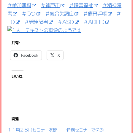
＃参加無料
＃神戸市
＃障害福祉
＃精神障
害
＃うつ
＃統合失調症
＃療育手帳
＃
LD
＃発達障害
＃ASD
＃ADHD
共有:
Facebook
X
いいね:
関連
１１月２８日セミナーを開
特別セミナーで学ぶ