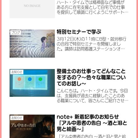
ハート・タイムでは精神面など事情が
ある方に在宅支援として自宅での仕事
を提供して順調に行くようにサポート
しています。在宅ワークでは手作業や、
パソコンでのデーター入力作業を主に
していますがそれも困難な方がいます。
特別セミナーで学ぶ
精神面のために１日のほとんどを布...
ブログ
3月12日(木)の11時にB型・就労移行
の合同で特別セミナーを開催しまし
た。講師は訪問看護ステーションオア
シスの管理者、石田和香菜さんです。利
用者さんの中で、訪問看護について十分
知られてないため今回訪問看護につい
てお話をいただきました。オア...
整備士のお仕事ってどんなこと
お知らせ
をするの？～色々な職業につい
てのお話し～
こんにちは。ハート・タイムです。今回
は、支援員が過去に経験したことのあ
る職業について、皆さんにご紹介させて
いただきました。今回のテーマは『整
備士のお仕事について』です。★自動車
整備士とは？・自動車の点検、修理、
note+ 新着記事のお知らせ
お知らせ
整備を行う専門職・安全運転や、...
『アル中患者の告白 ～酒と泪と
男と絵画～』
「アル中患者の告白 ～酒と泪と男と絵