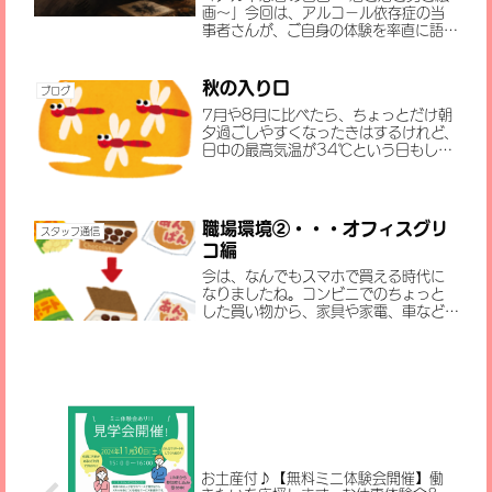
画～」今回は、アルコール依存症の当
事者さんが、ご自身の体験を率直に語っ
てくださいました。お酒との向き合い
方、苦しみ、そして絵画との出会い
――。当事者だからこそ語れる言葉に
秋の入り口
ブログ
は、多くの気づきがあります。アルコ...
7月や8月に比べたら、ちょっとだけ朝
夕過ごしやすくなったきはするけれど、
日中の最高気温が34℃という日もしょ
っちゅうあって、「暦の上では秋だと言
われてもなぁ・・・。」と思っていま
したが、いつの間にか田んぼのカエルの
声が聞こえなくなってコオロ...
職場環境②・・・オフィスグリ
スタッフ通信
コ編
今は、なんでもスマホで買える時代に
なりましたね。コンビニでのちょっと
した買い物から、家具や家電、車など、
スマホで買えないものって、あるのでし
ょうか・・・と、思う位です。スマホで
買えるものと言えば、ハートタイムに
もとても便利なものがあります。...
お土産付♪【無料ミニ体験会開催】働