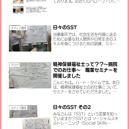
ております。お近くのハローワークにて
お問い合わせください。見学会を開催
中です。お気軽にお問い合わせくださ
い。
日々のSST
スタッフ通信
当事業所では、社会生活を円滑に送る
ために必要な対人関係や日常生活のス
キルを身につけるための訓練、ＳＳＴ
(ソーシャルスキル・トレーニング
(Social Skills Training))を行ってい
ることについて、過去のブログにも掲載
をいたしま...
精神保健福祉士って？？～病院
ブログ
でのお仕事～ 職業セミナーを
開催しました
こんにちは。ハート・タイムです。本日
は、精神保健福祉士のお仕事について、
セミナーをさせていただきました。当
事業所の支援員で、現在も精神保健福祉
士として活躍されている、Aさんよりお
話を伺いました。病院でのお仕事につ
日々のSST その2
スタッフ通信
いては、普段患者として病院に...
みなさんは「SST」という言葉を知っ
ていますか？SSTとは ソーシャルスキ
ルトレーニング（Social Skills
Training） の略で、人と関わるときに