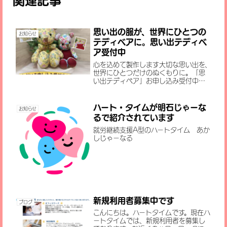
関連記事
思い出の服が、世界にひとつの
お知らせ
テディベアに。思い出テディベ
ア受付中
心を込めて製作します大切な思い出を、
世界にひとつだけのぬくもりに。「思
い出テディベア」お申し込み受付中思
い出の服やハンカチを、そっと抱きしめ
られる形へ思い出の服や、大切な方が残
してくれたハンカチ。「ずっと取ってお
ハート・タイムが明石じゃーな
お知らせ
きたいけれど、このまましまっ...
るで紹介されています
就労継続支援A型のハートタイム あか
しじゃーなる
新規利用者募集中です
ブログ
こんにちは。ハートタイムです。現在ハ
ートタイムでは、新規利用者を募集し